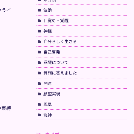
いうイ
波動
目覚め・覚醒
神様
自分らしく生きる
自己啓発
。
覚醒について
質問に答えました
開運
願望実現
鳳凰
や束縛
龍神