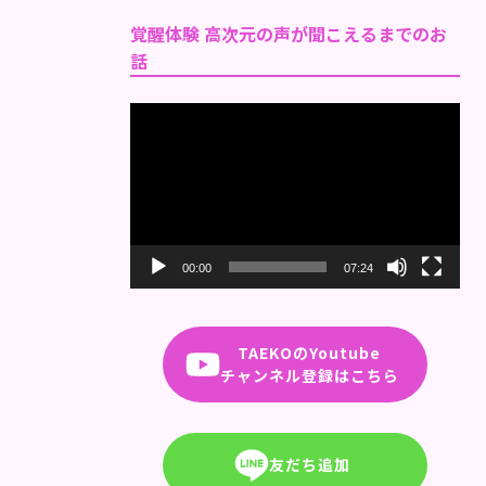
覚醒体験 高次元の声が聞こえるまでのお
話
動
画
プ
レ
ー
ヤ
ー
00:00
07:24
TAEKOのYoutube
チャンネル登録はこちら
友だち追加