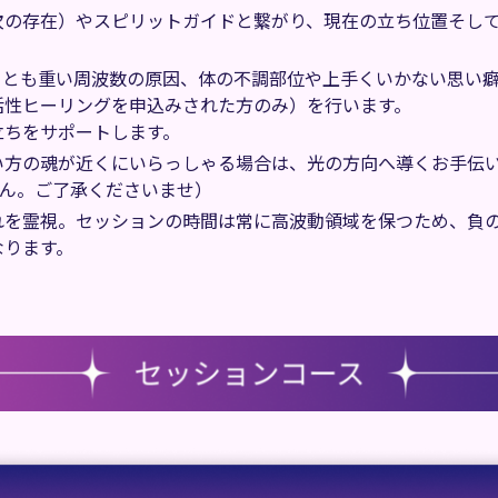
次の存在）やスピリットガイドと繋がり、現在の立ち位置そし
っとも重い周波数の原因、体の不調部位や上手くいかない思い
活性ヒーリングを申込みされた方のみ）を行います。
立ちをサポートします。
い方の魂が近くにいらっしゃる場合は、光の方向へ導くお手伝
せん。ご了承くださいませ）
れを霊視。セッションの時間は常に高波動領域を保つため、負
なります。