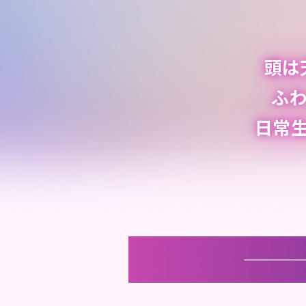
頭は
ふ
日常